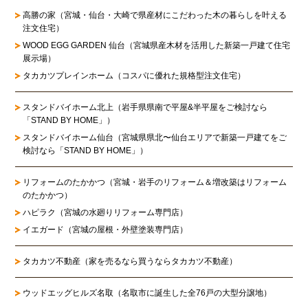
高勝の家
（宮城・仙台・大崎で県産材にこだわった木の暮らしを叶える
注文住宅）
WOOD EGG GARDEN 仙台（宮城県産木材を活用した新築一戸建て住宅
展示場）
タカカツプレインホーム（コスパに優れた規格型注文住宅）
スタンドバイホーム北上
（岩手県県南で平屋&半平屋をご検討なら
「STAND BY HOME」）
スタンドバイホーム仙台
（宮城県県北〜仙台エリアで新築一戸建てをご
検討なら「STAND BY HOME」）
リフォームのたかかつ
（宮城・岩手のリフォーム＆増改築はリフォーム
のたかかつ）
ハピラク（宮城の水廻りリフォーム専門店）
イエガード（宮城の屋根・外壁塗装専門店）
タカカツ不動産（家を売るなら買うならタカカツ不動産）
ウッドエッグヒルズ名取（名取市に誕生した全76戸の大型分譲地）