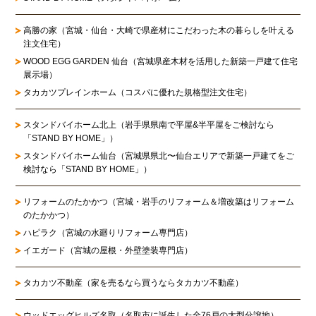
高勝の家
（宮城・仙台・大崎で県産材にこだわった木の暮らしを叶える
注文住宅）
WOOD EGG GARDEN 仙台（宮城県産木材を活用した新築一戸建て住宅
展示場）
タカカツプレインホーム（コスパに優れた規格型注文住宅）
スタンドバイホーム北上
（岩手県県南で平屋&半平屋をご検討なら
「STAND BY HOME」）
スタンドバイホーム仙台
（宮城県県北〜仙台エリアで新築一戸建てをご
検討なら「STAND BY HOME」）
リフォームのたかかつ
（宮城・岩手のリフォーム＆増改築はリフォーム
のたかかつ）
ハピラク（宮城の水廻りリフォーム専門店）
イエガード（宮城の屋根・外壁塗装専門店）
タカカツ不動産（家を売るなら買うならタカカツ不動産）
ウッドエッグヒルズ名取（名取市に誕生した全76戸の大型分譲地）