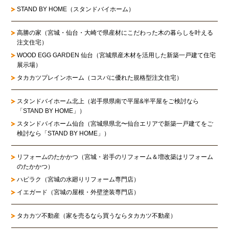
STAND BY HOME（スタンドバイホーム）
高勝の家
（宮城・仙台・大崎で県産材にこだわった木の暮らしを叶える
注文住宅）
WOOD EGG GARDEN 仙台（宮城県産木材を活用した新築一戸建て住宅
展示場）
タカカツプレインホーム（コスパに優れた規格型注文住宅）
スタンドバイホーム北上
（岩手県県南で平屋&半平屋をご検討なら
「STAND BY HOME」）
スタンドバイホーム仙台
（宮城県県北〜仙台エリアで新築一戸建てをご
検討なら「STAND BY HOME」）
リフォームのたかかつ
（宮城・岩手のリフォーム＆増改築はリフォーム
のたかかつ）
ハピラク（宮城の水廻りリフォーム専門店）
イエガード（宮城の屋根・外壁塗装専門店）
タカカツ不動産（家を売るなら買うならタカカツ不動産）