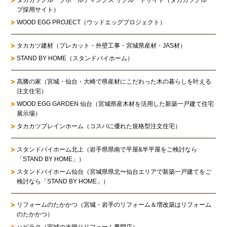
プ採用サイト）
WOOD EGG PROJECT（ウッドエッグプロジェクト）
タカカツ建材（プレカット・外壁工事・宮城県産材・JAS材）
STAND BY HOME（スタンドバイホーム）
高勝の家
（宮城・仙台・大崎で県産材にこだわった木の暮らしを叶える
注文住宅）
WOOD EGG GARDEN 仙台（宮城県産木材を活用した新築一戸建て住宅
展示場）
タカカツプレインホーム（コスパに優れた規格型注文住宅）
スタンドバイホーム北上
（岩手県県南で平屋&半平屋をご検討なら
「STAND BY HOME」）
スタンドバイホーム仙台
（宮城県県北〜仙台エリアで新築一戸建てをご
検討なら「STAND BY HOME」）
リフォームのたかかつ
（宮城・岩手のリフォーム＆増改築はリフォーム
のたかかつ）
ハピラク（宮城の水廻りリフォーム専門店）