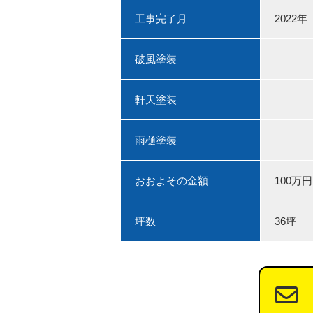
工事完了月
2022年
破風塗装
軒天塗装
雨樋塗装
おおよその金額
100万円
坪数
36坪