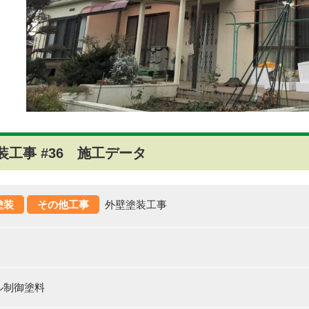
工事 #36 施工データ
塗装
その他工事
外壁塗装工事
ル制御塗料