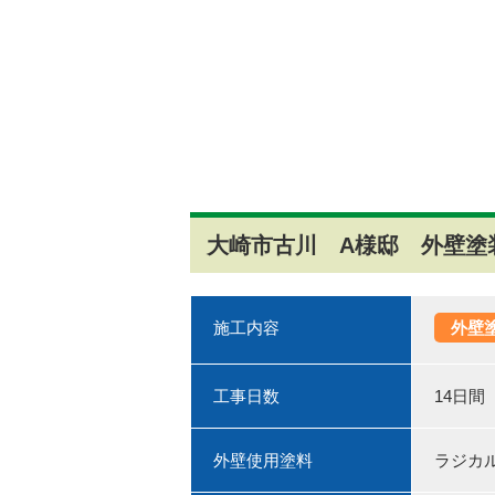
大崎市古川 A様邸 外壁塗装
施工内容
外壁
工事日数
14日間
外壁使用塗料
ラジカ