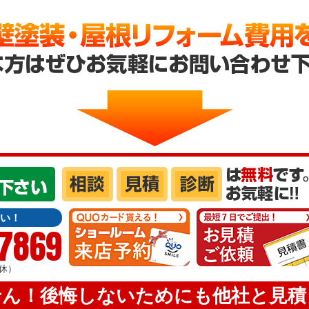
い！
-7869
定休）
せん！後悔しないためにも他社と見積