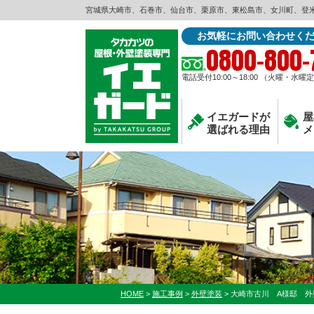
宮城県大崎市、石巻市、仙台市、栗原市、東松島市、女川町、登
お気軽にお問い合わせく
0800-800-
電話受付10:00～18:00 （火曜・水曜
イエガードが
屋
選ばれる理由
メ
HOME
>
施工事例
>
外壁塗装
>
大崎市古川 A様邸 外壁