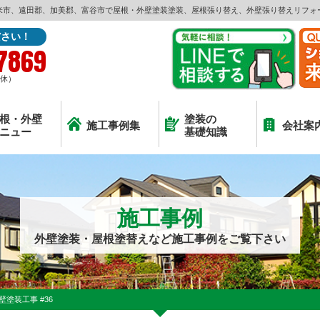
米市、遠田郡、加美郡、富谷市で屋根・外壁塗装塗装、屋根張り替え、外壁張り替えリフォ
ださい！
7869
定休）
根・外壁
塗装の
施工事例集
会社案
ニュー
基礎知識
施工事例
外壁塗装・屋根塗替えなど施工事例をご覧下さい
塗装工事 #36