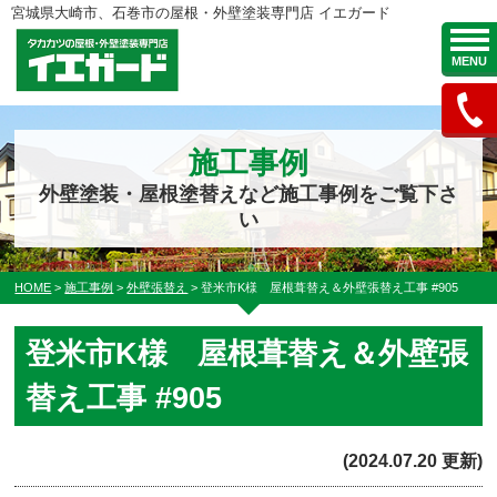
宮城県大崎市、石巻市の屋根・外壁塗装専門店 イエガード
MENU
施工事例
外壁塗装・屋根塗替えなど施工事例をご覧下さ
い
HOME
>
施工事例
>
外壁張替え
>
登米市K様 屋根葺替え＆外壁張替え工事 #905
登米市K様 屋根葺替え＆外壁張
替え工事 #905
(2024.07.20 更新)