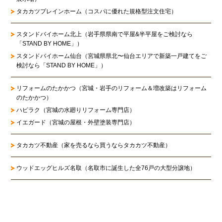
タカカツプレインホーム（コスパに優れた規格型注文住宅）
スタンドバイホーム北上
（岩手県県南で平屋&半平屋をご検討なら
「STAND BY HOME」）
スタンドバイホーム仙台
（宮城県県北〜仙台エリアで新築一戸建てをご
検討なら「STAND BY HOME」）
リフォームのたかかつ
（宮城・岩手のリフォーム＆増改築はリフォーム
のたかかつ）
ハピラク（宮城の水廻りリフォーム専門店）
イエガード（宮城の屋根・外壁塗装専門店）
タカカツ不動産（家を売るなら買うならタカカツ不動産）
ウッドエッグヒルズ名取（名取市に誕生した全76戸の大型分譲地）