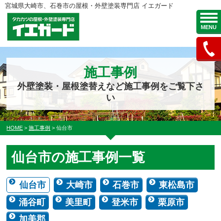
宮城県大崎市、石巻市の屋根・外壁塗装専門店 イエガード
MENU
施工事例
外壁塗装・屋根塗替えなど施工事例をご覧下さ
い
HOME
>
施工事例
>
仙台市
仙台市の施工事例一覧
仙台市
大崎市
石巻市
東松島市
涌谷町
美里町
登米市
栗原市
加美郡