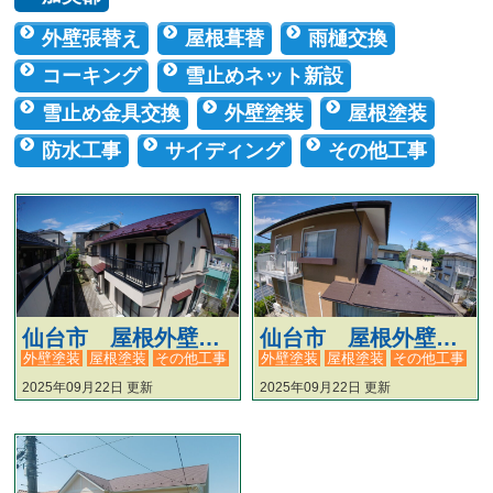
外壁張替え
屋根葺替
雨樋交換
コーキング
雪止めネット新設
雪止め金具交換
外壁塗装
屋根塗装
防水工事
サイディング
その他工事
仙台市 屋根外壁塗装・トイレ交換工事 #122
仙台市 屋根外壁塗装・その他工事 #121
外壁塗装
屋根塗装
その他工事
外壁塗装
屋根塗装
その他工事
2025年09月22日 更新
2025年09月22日 更新