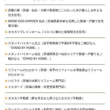
高勝の家
（宮城・仙台・大崎で県産材にこだわった木の暮らしを叶える
注文住宅）
WOOD EGG GARDEN 仙台（宮城県産木材を活用した新築一戸建て住宅
展示場）
タカカツプレインホーム（コスパに優れた規格型注文住宅）
スタンドバイホーム北上
（岩手県県南で平屋&半平屋をご検討なら
「STAND BY HOME」）
スタンドバイホーム仙台
（宮城県県北〜仙台エリアで新築一戸建てをご
検討なら「STAND BY HOME」）
リフォームのたかかつ
（宮城・岩手のリフォーム＆増改築はリフォーム
のたかかつ）
ハピラク（宮城の水廻りリフォーム専門店）
イエガード（宮城の屋根・外壁塗装専門店）
タカカツ不動産（家を売るなら買うならタカカツ不動産）
ウッドエッグヒルズ名取（名取市に誕生した全76戸の大型分譲地）