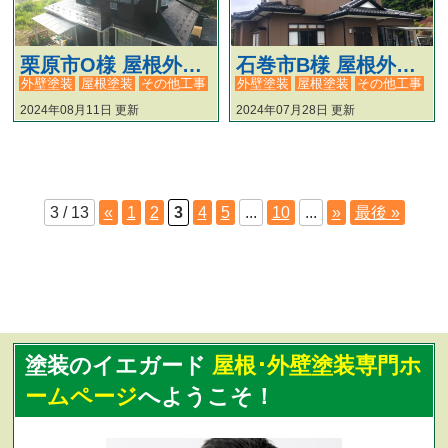
栗原市O様 屋根外壁塗装工事 #103
石巻市B様 屋根外壁＆別棟塗装工事 #204
外壁塗装
屋根塗装
その他工事
外壁塗装
屋根塗装
その他工事
2024年08月11日 更新
2024年07月28日 更新
3 / 13
«
1
2
3
4
5
...
10
...
»
最後 »
塗装のイエガード
屋根･外壁塗装専門ホ
ームページ
へようこそ！