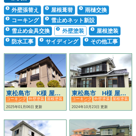
外壁張替え
屋根葺替
雨樋交換
コーキング
雪止めネット新設
雪止め金具交換
外壁塗装
屋根塗装
防水工事
サイディング
その他工事
東松島市 K様 屋根・外壁塗装工事 #207
東松島市 H様 屋根・外壁塗装工事 #206
コーキング
外壁塗装
屋根塗装
コーキング
外壁塗装
屋根塗装
その他工事
その他工事
2025年01月06日 更新
2024年10月23日 更新