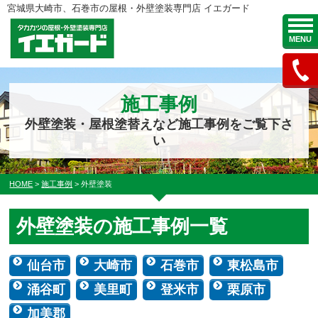
宮城県大崎市、石巻市の屋根・外壁塗装専門店 イエガード
MENU
施工事例
外壁塗装・屋根塗替えなど施工事例をご覧下さ
い
HOME
>
施工事例
>
外壁塗装
外壁塗装の施工事例一覧
仙台市
大崎市
石巻市
東松島市
涌谷町
美里町
登米市
栗原市
加美郡