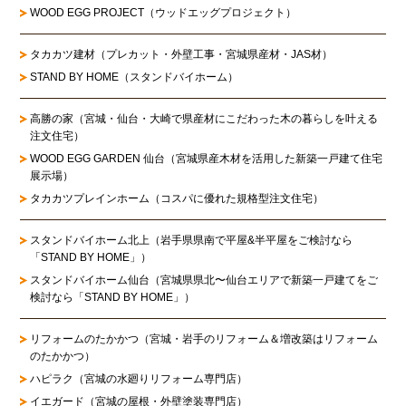
WOOD EGG PROJECT（ウッドエッグプロジェクト）
タカカツ建材（プレカット・外壁工事・宮城県産材・JAS材）
STAND BY HOME（スタンドバイホーム）
高勝の家
（宮城・仙台・大崎で県産材にこだわった木の暮らしを叶える
注文住宅）
WOOD EGG GARDEN 仙台（宮城県産木材を活用した新築一戸建て住宅
展示場）
タカカツプレインホーム（コスパに優れた規格型注文住宅）
スタンドバイホーム北上
（岩手県県南で平屋&半平屋をご検討なら
「STAND BY HOME」）
スタンドバイホーム仙台
（宮城県県北〜仙台エリアで新築一戸建てをご
検討なら「STAND BY HOME」）
リフォームのたかかつ
（宮城・岩手のリフォーム＆増改築はリフォーム
のたかかつ）
ハピラク（宮城の水廻りリフォーム専門店）
イエガード（宮城の屋根・外壁塗装専門店）